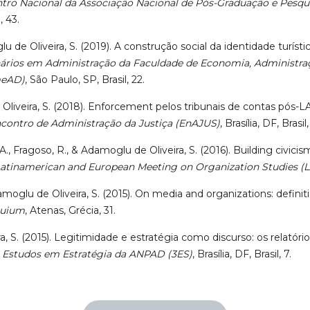
tro Nacional da Associação Nacional de Pós-Graduação e Pesq
, 43.
 de Oliveira, S. (2019). A construção social da identidade turístic
ários em Administração da Faculdade de Economia, Administraç
meAD)
, São Paulo, SP, Brasil, 22.
Oliveira, S. (2018). Enforcement pelos tribunais de contas pós-L
ncontro de Administração da Justiça (EnAJUS)
, Brasília, DF, Brasil,
A., Fragoso, R., & Adamoglu de Oliveira, S. (2016). Building civici
Latinamerican and European Meeting on Organization Studies 
damoglu de Oliveira, S. (2015). On media and organizations: defini
quium
, Atenas, Grécia, 31.
a, S. (2015). Legitimidade e estratégia como discurso: os relatór
 Estudos em Estratégia da ANPAD (3ES)
, Brasília, DF, Brasil, 7.