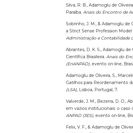
Silva, R. B., Adamoglu de Olivei
Paraíba.
Anais do Encontro de A
Sobrinho, J. M., & Adamoglu de Ol
a Strict Sense Profession Model
Administração e Contabilidade 
Abrantes, D. K. S., Adamoglu de O
Científica Brasileira.
Anais do Enc
(EnANPAD)
, evento on-line, Brasi
Adamoglu de Oliveira, S., Marcel
Gatilhos para Reordenamento da
(LSA)
, Lisboa, Portugal, 7.
Valverde, J. M., Bezerra, D. O., A
em vazios institucionais: o caso
ANPAD (3ES)
, evento on-line, Bras
Felix, V. F., & Adamoglu de Oli