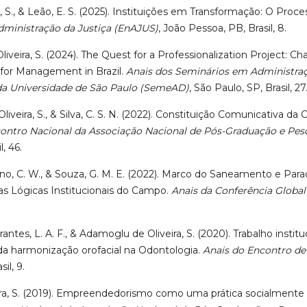
ra, S., & Leão, E. S. (2025). Instituições em Transformação: O Pr
dministração da Justiça (EnAJUS)
, João Pessoa, PB, Brasil, 8.
iveira, S. (2024). The Quest for a Professionalization Project: Ch
 for Management in Brazil.
Anais dos Seminários em Administra
da Universidade de São Paulo (SemeAD)
, São Paulo, SP, Brasil, 27
liveira, S., & Silva, C. S. N. (2022). Constituição Comunicativa 
ontro Nacional da Associação Nacional de Pós-Graduação e Pe
l, 46.
ino, C. W., & Souza, G. M. E. (2022). Marco do Saneamento e Par
s Lógicas Institucionais do Campo.
Anais da Conferência Global
brantes, L. A. F., & Adamoglu de Oliveira, S. (2020). Trabalho instit
 da harmonização orofacial na Odontologia.
Anais do Encontro de
il, 9.
veira, S. (2019). Empreendedorismo como uma prática socialmente 