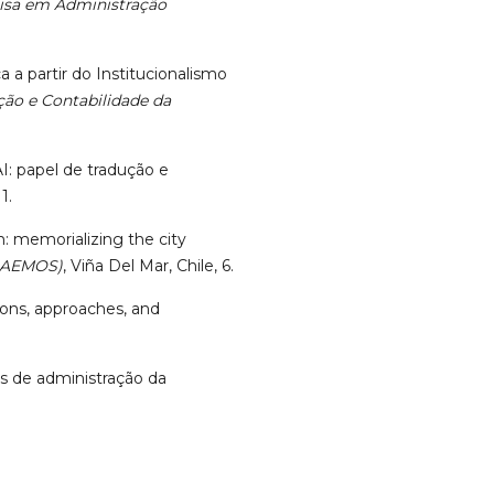
uisa em Administração
a a partir do Institucionalismo
ão e Contabilidade da
AI: papel de tradução e
 1.
sm: memorializing the city
(LAEMOS)
, Viña Del Mar, Chile, 6.
tions, approaches, and
ios de administração da