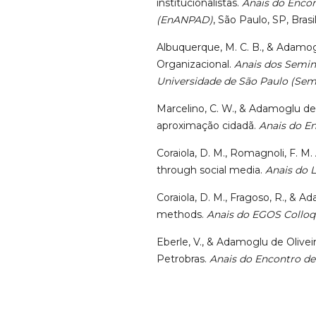
institucionalistas.
Anais do Encon
(EnANPAD)
, São Paulo, SP, Brasil
Albuquerque, M. C. B., & Adamoglu
Organizacional.
Anais dos Semin
Universidade de São Paulo (Se
Marcelino, C. W., & Adamoglu de 
aproximação cidadã.
Anais do E
Coraiola, D. M., Romagnoli, F. M. 
through social media.
Anais do 
Coraiola, D. M., Fragoso, R., & A
methods.
Anais do EGOS Collo
Eberle, V., & Adamoglu de Oliveir
Petrobras.
Anais do Encontro de